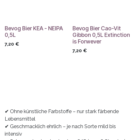
Bevog Bier KEA - NEIPA
Bevog Bier Cao-Vit
0,5L
Gibbon 0,5L Extinction
is Forwever
7,20
€
7,20
€
✔ Ohne künstliche Farbstoffe – nur stark färbende
Lebensmittel
✔ Geschmacklich ehrlich – je nach Sorte mild bis
intensiv