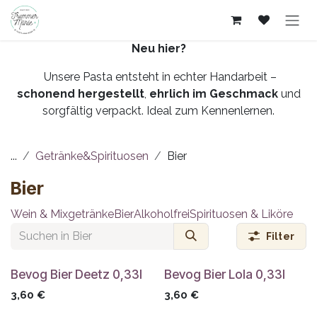
Zum Inhalt springen
Neu hier?
Unsere Pasta entsteht in echter Handarbeit –
schonend hergestellt
,
ehrlich im Geschmack
und
sorgfältig verpackt. Ideal zum Kennenlernen.
...
Getränke&Spirituosen
Bier
Bier
Wein & Mixgetränke
Bier
Alkoholfrei
Spirituosen & Liköre
Filter
Bevog Bier Deetz 0,33l
Bevog Bier Lola 0,33l
3,60
€
3,60
€