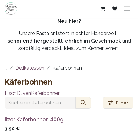
Zum Inhalt springen
Neu hier?
Unsere Pasta entsteht in echter Handarbeit –
schonend hergestellt
,
ehrlich im Geschmack
und
sorgfältig verpackt. Ideal zum Kennenlernen.
...
Delikatessen
Käferbohnen
Käferbohnen
Fisch
Oliven
Käferbohnen
Filter
Ilzer Käferbohnen 400g
3,90
€