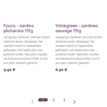
Fyscis - sardina
th!inkgreen - sardines
pilchardus 115g
sauvage 115g
Jahrgangs-Sardinen sind die besten
Jahrgangs-Sardinen sind die besten
Sardinen eines Jahrgangs. Sie
Sardinen eines Jahrgangs. Sie
werden meist im September
werden meist im September
gefangen und haben dann die
gefangen und haben dann die
perfekte Größe. Natürlich werden
perfekte Größe. Natürlich werden
sie freischwimmend OHNE Zucht
sie freischwimmend OHNE Zucht
aus dem Atlantik gefischt!
aus dem Atlantik gefischt!
9,90
€
6,90
€
1
2
3