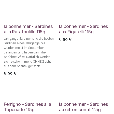
la bonne mer - Sardines
la bonne mer - Sardines
a la Ratatoulille 115g
aux Figatelli 115g
Jahrgangs-Sardinen sind die besten
6,90
€
Sardinen eines Jahrgangs. Sie
werden meist im September
gefangen und haben dann die
perfekte Größe. Natürlich werden
sie freischwimmend OHNE Zucht
aus dem Atlantik gefischt!
6,90
€
Ferrigno - Sardines a la
la bonne mer - Sardines
Tapenade 115g
au citron confit 115g