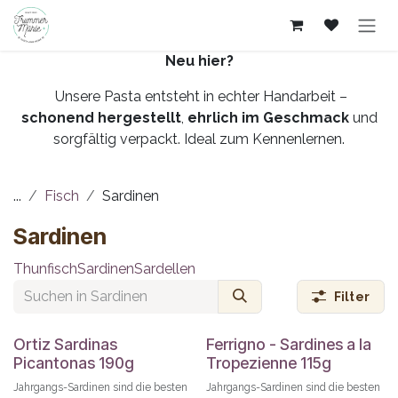
Zum Inhalt springen
Neu hier?
Unsere Pasta entsteht in echter Handarbeit –
schonend hergestellt
,
ehrlich im Geschmack
und
sorgfältig verpackt. Ideal zum Kennenlernen.
...
Fisch
Sardinen
Sardinen
Thunfisch
Sardinen
Sardellen
Filter
Ortiz Sardinas
Ferrigno - Sardines a la
Picantonas 190g
Tropezienne 115g
Jahrgangs-Sardinen sind die besten
Jahrgangs-Sardinen sind die besten