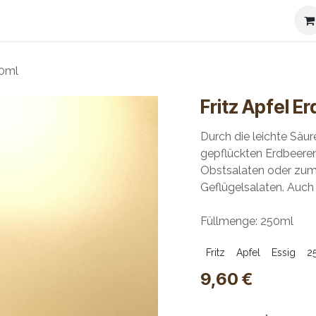
ierspezialitäten
Kontakt
Versandbedingungen
Impre
50ml
Fritz Apfel E
Durch die leichte Säu
gepflückten Erdbeeren
Obstsalaten oder zu
Geflügelsalaten. Auch
Füllmenge: 250ml
Fritz
Apfel
Essig
2
9,60
€