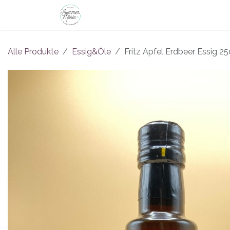
Zum Inhalt springen
Shop
Philosophie
Führungen
B
Alle Produkte
Essig&Öle
Fritz Apfel Erdbeer Essig 2