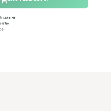
dingungen
rantie
age