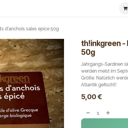
ierspezialitäten
Kontakt
Versandbedingungen
Impre
ets d'anchois sales epice 50g
th!inkgreen -
50g
Jahrgangs-Sardinen si
werden meist im Sept
Größe. Natürlich wer
Atlantik gefischt!
5,00
€