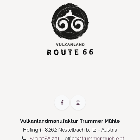
Vulkanlandmanufaktur Trummer Mühle
Hofing 1- 8262 Nestelbach b. Ilz - Austria
+43 3385 231
office
@trummermuehle.at