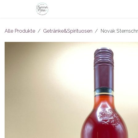
Zum Inhalt springen
Shop
Philosophie
Führungen
B
Alle Produkte
Getränke&Spirituosen
Novak Sternschn