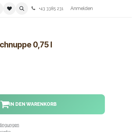
ssum
Anmelden
+43 3385 231
chnuppe 0,75 l
IN DEN WARENKORB
dingungen