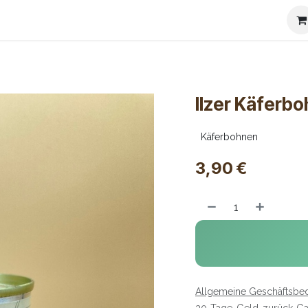
ierspezialitäten
Kontakt
Versandbedingungen
Impre
Ilzer Käferb
Käferbohnen
3,90
€
Allgemeine Geschäftsbe