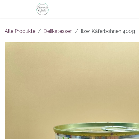
Zum Inhalt springen
Shop
Philosophie
Führungen
B
Alle Produkte
Delikatessen
Ilzer Käferbohnen 400g