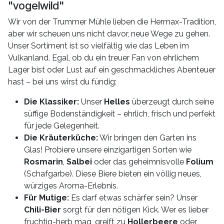
"vogelwild"
Wir von der Trummer Mühle lieben die Hermax-Tradition,
aber wir scheuen uns nicht davor, neue Wege zu gehen.
Unser Sortiment ist so vielfältig wie das Leben im
Vulkanland. Egal, ob du ein treuer Fan von ehrlichem
Lager bist oder Lust auf ein geschmackliches Abenteuer
hast – bei uns wirst du fündig:
Die Klassiker:
Unser
Helles
überzeugt durch seine
süffige Bodenständigkeit – ehrlich, frisch und perfekt
für jede Gelegenheit.
Die Kräuterküche:
Wir bringen den Garten ins
Glas! Probiere unsere einzigartigen Sorten wie
Rosmarin
,
Salbei
oder das geheimnisvolle
Folium
(Schafgarbe). Diese Biere bieten ein völlig neues,
würziges Aroma-Erlebnis.
Für Mutige:
Es darf etwas schärfer sein? Unser
Chili-Bier
sorgt für den nötigen Kick. Wer es lieber
fruchtig-herb mag, greift zu
Hollerbeere
oder