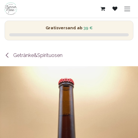
Zum Inhalt springen
Gratisversand ab
39 €
Getränke&Spirituosen