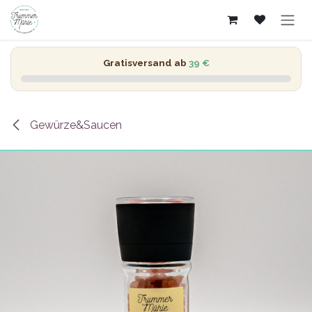
Zum Inhalt springen
Gratisversand ab
39 €
Gewürze&Saucen