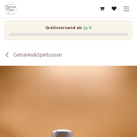
Zum Inhalt springen
Gratisversand ab
39 €
Getränke&Spirituosen